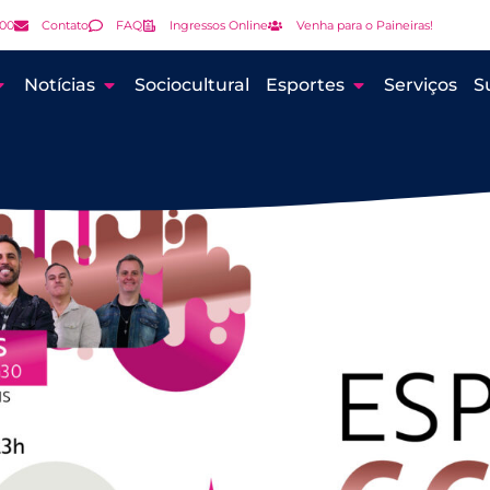
000
Contato
FAQ
Ingressos Online
Venha para o Paineiras!
Notícias
Sociocultural
Esportes
Serviços
S