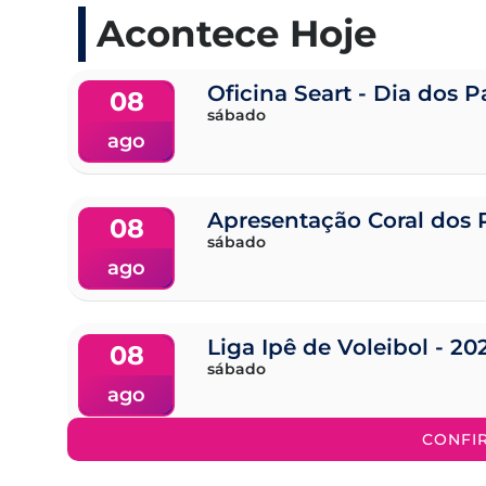
Acontece Hoje
Oficina Seart - Dia dos P
08
sábado
ago
Apresentação Coral dos 
08
sábado
ago
Liga Ipê de Voleibol - 20
08
sábado
ago
CONFI