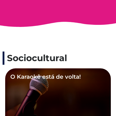
Sociocultural
O Karaokê está de volta!