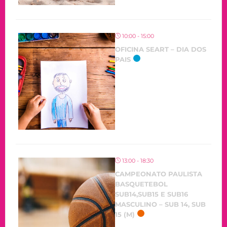
10:00 - 15:00
OFICINA SEART – DIA DOS
PAIS
13:00 - 18:30
CAMPEONATO PAULISTA
BASQUETEBOL
SUB14,SUB15 E SUB16
MASCULINO – SUB 14, SUB
15 (M)