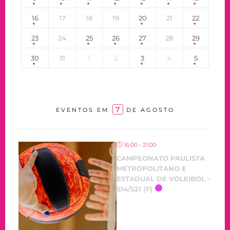
16
17
18
19
20
21
22
23
24
25
26
27
28
29
30
31
1
2
3
4
5
7
EVENTOS EM
DE AGOSTO
16:00 - 21:00
CAMPEONATO PAULISTA
METROPOLITANO E
ESTADUAL DE VOLEIBOL –
S14/S21 (F)