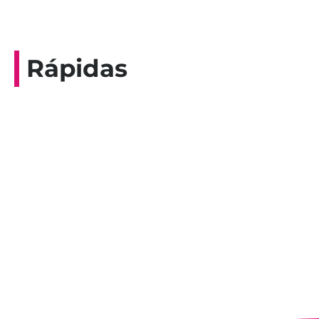
Rápidas
Entrevista do programa Hoje em Dia da
Record, com a histórica nadadora paineirense
Nadir Taubert