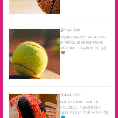
14:00 - 17:00
CAMPEONATO PAULISTA
INTERCLUBES DE TÊNIS
2026 1M1 – EQUIPE (B) (M)
OCORRENDO
14:00 - 16:00
COPA SINDICLUBE DE
VOLEIBOL MENORES –
2026 SUB 14 PRÉ MIRIM (F)
OCORRENDO