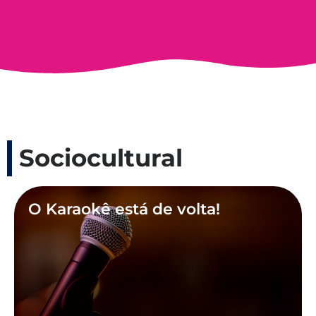
Sociocultural
O Karaokê está de volta!