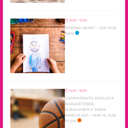
10:00 - 15:00
OFICINA SEART – DIA DOS
PAIS
OCORRENDO
13:00 - 18:30
CAMPEONATO PAULISTA
BASQUETEBOL
SUB14,SUB15 E SUB16
MASCULINO – SUB 14, SUB
15 (M)
OCORRENDO