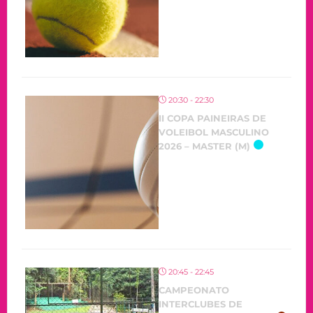
20:30 - 22:30
II COPA PAINEIRAS DE
VOLEIBOL MASCULINO
2026 – MASTER (M)
20:45 - 22:45
CAMPEONATO
INTERCLUBES DE