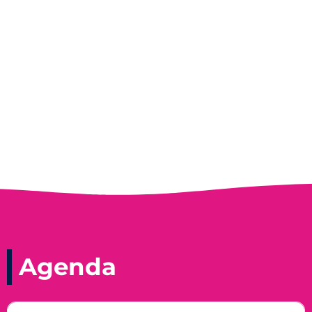
Entrevista do programa Hoje em Dia da
Record, com a histórica nadadora paineirense
Nadir Taubert
Agenda