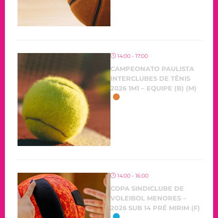
14:00 - 17:00
CAMPEONATO PAULISTA
INTERCLUBES DE TÊNIS
2026 1M1 – EQUIPE (B) (M)
OCORRENDO
14:00 - 16:00
COPA SINDICLUBE DE
VOLEIBOL MENORES –
2026 SUB 14 PRÉ MIRIM (F)
OCORRENDO