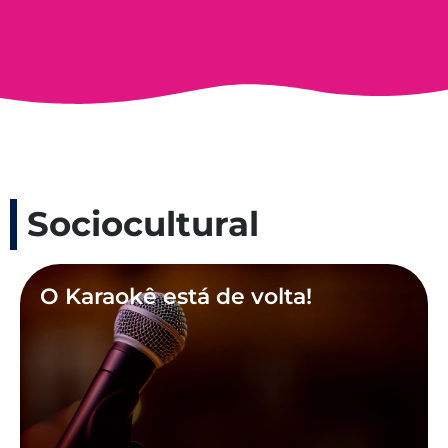
Sociocultural
O Karaokê está de volta!