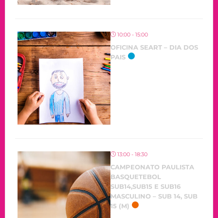
10:00 - 15:00
OFICINA SEART – DIA DOS
PAIS
OCORRENDO
13:00 - 18:30
CAMPEONATO PAULISTA
BASQUETEBOL
SUB14,SUB15 E SUB16
MASCULINO – SUB 14, SUB
15 (M)
OCORRENDO