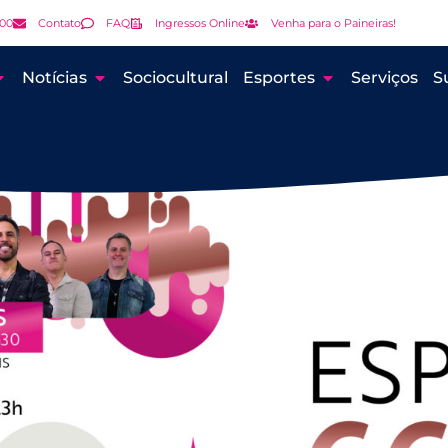
000
Contato
FAQ
Ingressos Online
Venha para o Paineiras!
Notícias
Sociocultural
Esportes
Serviços
S