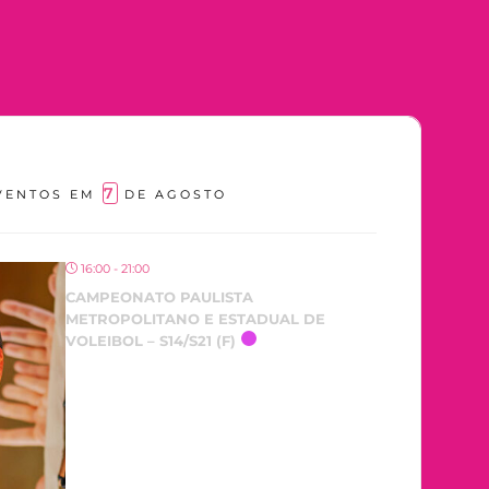
7
VENTOS EM
DE AGOSTO
16:00 - 21:00
CAMPEONATO PAULISTA
METROPOLITANO E ESTADUAL DE
VOLEIBOL – S14/S21 (F)