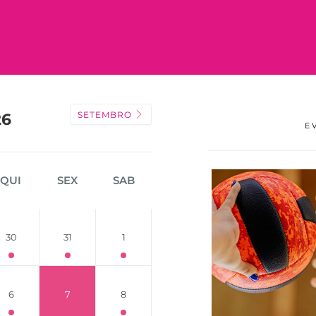
SETEMBRO
26
E
QUI
SEX
SAB
30
31
1
6
7
8