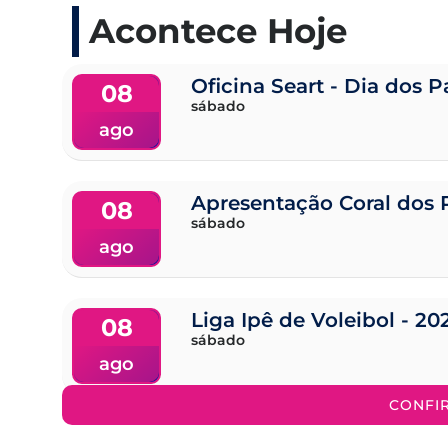
Acontece Hoje
Oficina Seart - Dia dos P
08
sábado
ago
Apresentação Coral dos 
08
sábado
ago
Liga Ipê de Voleibol - 20
08
sábado
ago
CONFI