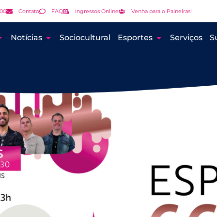
000
Contato
FAQ
Ingressos Online
Venha para o Paineiras!
Notícias
Sociocultural
Esportes
Serviços
S