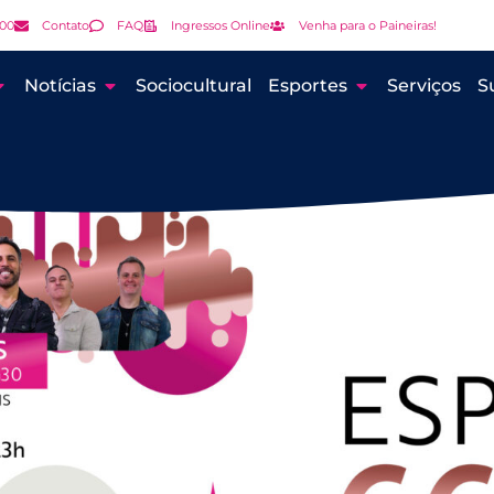
000
Contato
FAQ
Ingressos Online
Venha para o Paineiras!
Notícias
Sociocultural
Esportes
Serviços
S