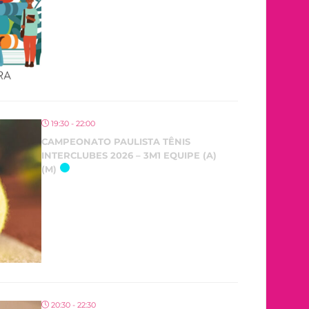
19:30 - 22:00
CAMPEONATO PAULISTA TÊNIS
INTERCLUBES 2026 – 3M1 EQUIPE (A)
(M)
20:30 - 22:30