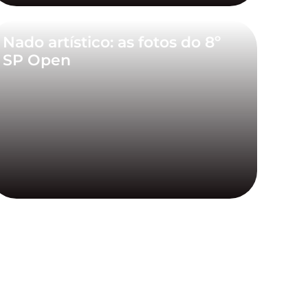
Nado artístico: as fotos do 8º
SP Open