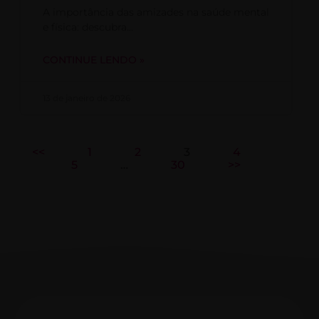
A importância das amizades na saúde mental
e física: descubra…
CONTINUE LENDO »
13 de janeiro de 2026
<<
1
2
3
4
5
…
30
>>