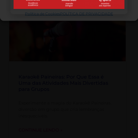
Ver preferências
Política de Cookies
POLÍTICA DE PRIVACIDADE
GERAL
Karaokê Paineiras: Por Que Essa é
Uma das Atividades Mais Divertidas
para Grupos
Experimente a magia do Karaokê Paineiras,
diversão em grupo que cria lembranças
inesquecíveis.
CONTINUE LENDO »