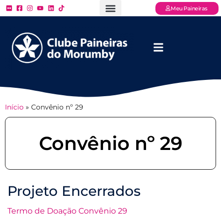
Meu Paineiras
Ligue: (11) 3779 – 2000
FAQ – Perguntas Frequentes
Ingressos Online
Venha para o Paineiras
Início
»
Convênio nº 29
Convênio nº 29
Projeto Encerrados
Termo de Doação Convênio 29