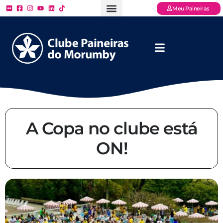
Meu Paineiras
Ligue: (11) 3779 – 2000
FAQ – Perguntas Frequentes
Ingressos Online
Venha para o Paineiras
A Copa no clube está
ON!