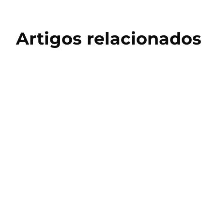
Artigos relacionados
Copa do Mundo 2026
Salto Triplo: História, Técnica e
Treinamento no Atletismo