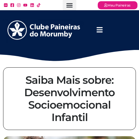
Meu Paineiras
Ligue: (11) 3779 – 2000
FAQ – Perguntas Frequentes
Ingressos Online
Venha para o Paineiras
Saiba Mais sobre:
Desenvolvimento
Socioemocional
Infantil