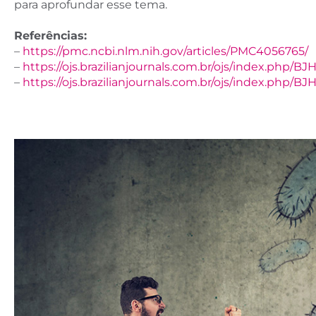
para aprofundar esse tema.
Referências:
–
https://pmc.ncbi.nlm.nih.gov/articles/PMC4056765/
–
https://ojs.brazilianjournals.com.br/ojs/index.php/
–
https://ojs.brazilianjournals.com.br/ojs/index.php/B