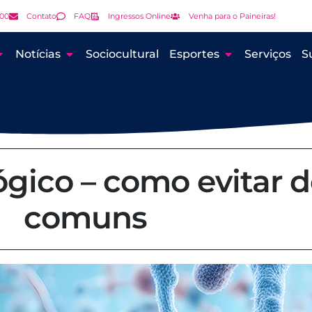
000
Contato
FAQ
Ingressos Online
Venha para o Paineiras!
Notícias
Sociocultural
Esportes
Serviços
S
gico – como evitar 
comuns