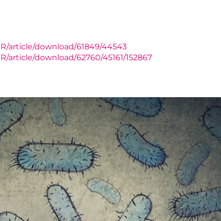
BJHR/article/download/61849/44543
JHR/article/download/62760/45161/152867