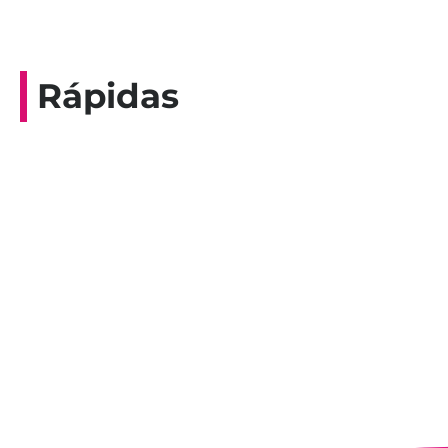
Rápidas
Entrevista do programa Hoje em Dia da
Record, com a histórica nadadora paineirense
Nadir Taubert