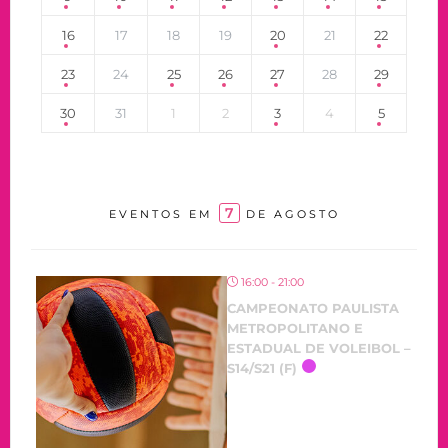
16
17
18
19
20
21
22
23
24
25
26
27
28
29
30
31
1
2
3
4
5
7
EVENTOS EM
DE AGOSTO
16:00 - 21:00
CAMPEONATO PAULISTA
METROPOLITANO E
ESTADUAL DE VOLEIBOL –
S14/S21 (F)