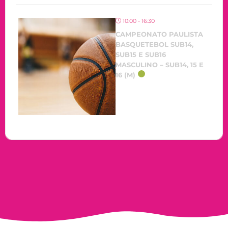
10:00 - 16:30
CAMPEONATO PAULISTA
BASQUETEBOL SUB14,
SUB15 E SUB16
MASCULINO – SUB14, 15 E
16 (M)