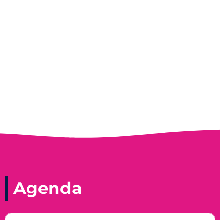
Entrevista do programa Hoje em Dia da
Record, com a histórica nadadora paineirense
Nadir Taubert
Agenda