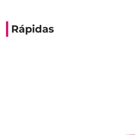
Rápidas
Entrevista do programa Hoje em Dia da
Record, com a histórica nadadora paineirense
Nadir Taubert