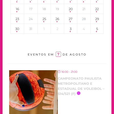
16
17
18
19
20
21
22
23
24
25
26
27
28
29
30
31
1
2
3
4
5
7
EVENTOS EM
DE AGOSTO
16:00 - 21:00
CAMPEONATO PAULISTA
METROPOLITANO E
ESTADUAL DE VOLEIBOL –
S14/S21 (F)
OCORRENDO