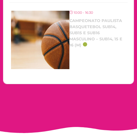
10:00 - 16:30
CAMPEONATO PAULISTA
BASQUETEBOL SUB14,
SUB15 E SUB16
MASCULINO – SUB14, 15 E
16 (M)
OCORRENDO