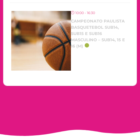
10:00 - 16:30
CAMPEONATO PAULISTA
BASQUETEBOL SUB14,
SUB15 E SUB16
MASCULINO – SUB14, 15 E
16 (M)