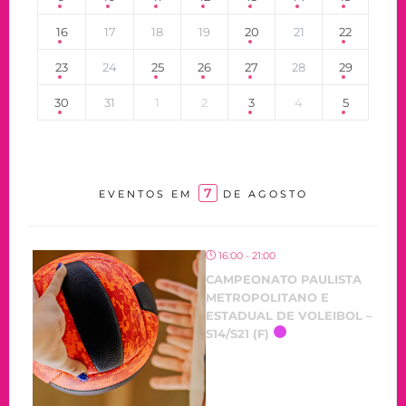
16
17
18
19
20
21
22
23
24
25
26
27
28
29
30
31
1
2
3
4
5
7
EVENTOS EM
DE AGOSTO
16:00 - 21:00
CAMPEONATO PAULISTA
METROPOLITANO E
ESTADUAL DE VOLEIBOL –
S14/S21 (F)