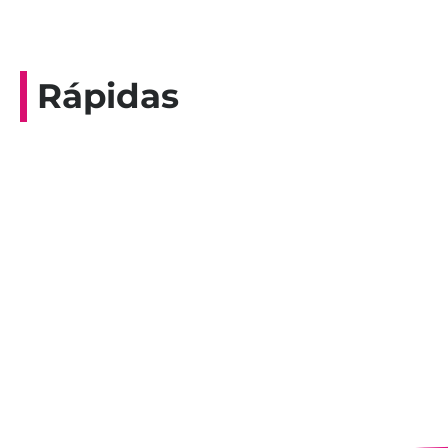
Rápidas
Entrevista do programa Hoje em Dia da
Record, com a histórica nadadora paineirense
Nadir Taubert