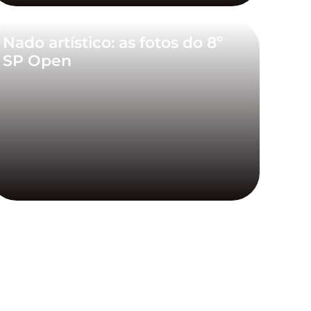
Nado artístico: as fotos do 8º
SP Open