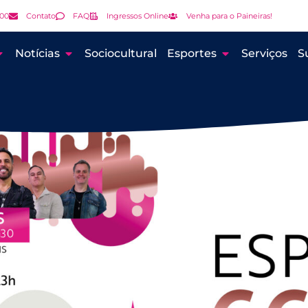
000
Contato
FAQ
Ingressos Online
Venha para o Paineiras!
Notícias
Sociocultural
Esportes
Serviços
S