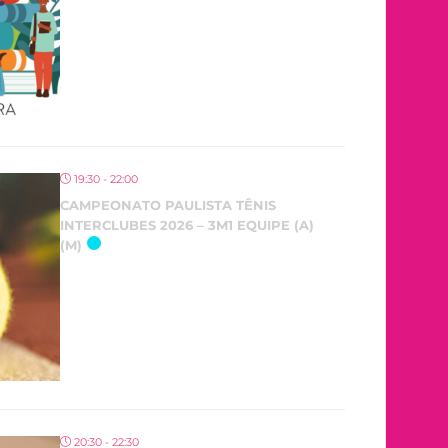
19:30 - 22:00
CAMPEONATO PAULISTA TÊNIS
INTERCLUBES 2026 – 3M1 EQUIPE (A)
(M)
20:30 - 22:30