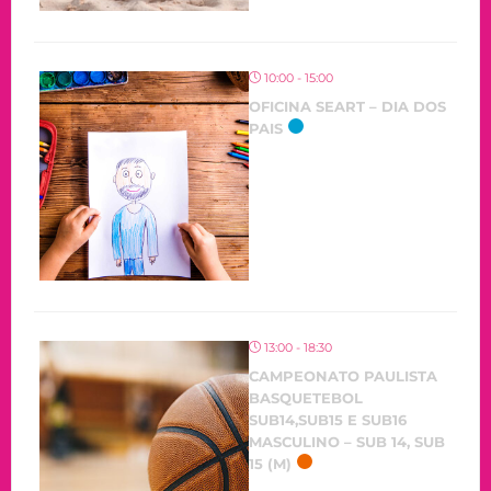
10:00 - 15:00
OFICINA SEART – DIA DOS
PAIS
OCORRENDO
13:00 - 18:30
CAMPEONATO PAULISTA
BASQUETEBOL
SUB14,SUB15 E SUB16
MASCULINO – SUB 14, SUB
15 (M)
OCORRENDO