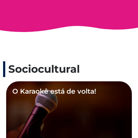
Sociocultural
O Karaokê está de volta!