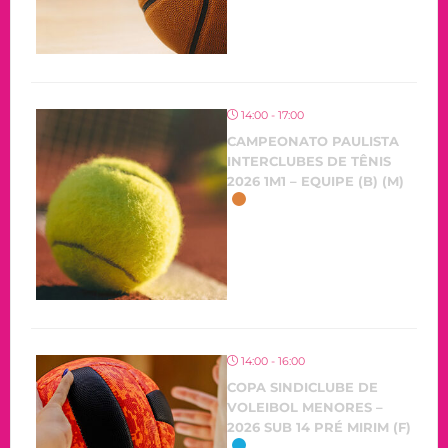
14:00 - 17:00
CAMPEONATO PAULISTA
INTERCLUBES DE TÊNIS
2026 1M1 – EQUIPE (B) (M)
OCORRENDO
14:00 - 16:00
COPA SINDICLUBE DE
VOLEIBOL MENORES –
2026 SUB 14 PRÉ MIRIM (F)
OCORRENDO