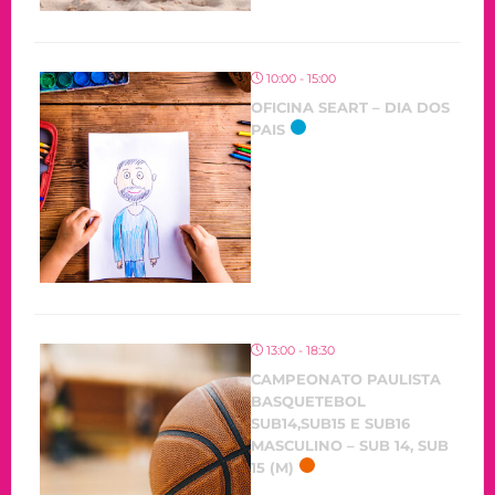
10:00 - 15:00
OFICINA SEART – DIA DOS
PAIS
13:00 - 18:30
CAMPEONATO PAULISTA
BASQUETEBOL
SUB14,SUB15 E SUB16
MASCULINO – SUB 14, SUB
15 (M)