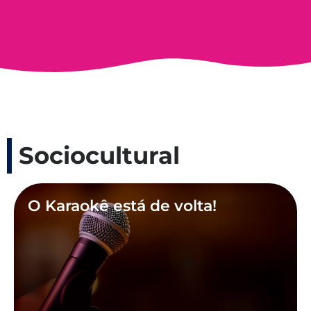
Sociocultural
O Karaokê está de volta!