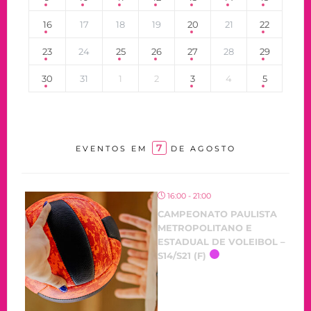
16
17
18
19
20
21
22
23
24
25
26
27
28
29
30
31
1
2
3
4
5
7
EVENTOS EM
DE AGOSTO
16:00 - 21:00
CAMPEONATO PAULISTA
METROPOLITANO E
ESTADUAL DE VOLEIBOL –
S14/S21 (F)