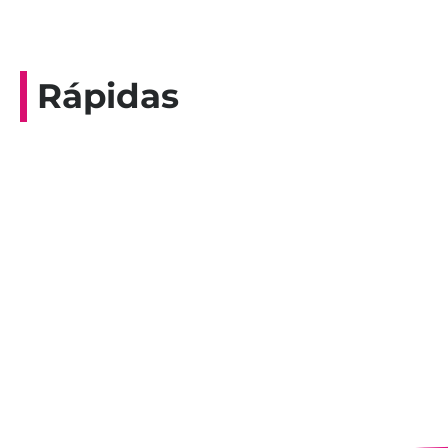
Rápidas
Entrevista do programa Hoje em Dia da
Record, com a histórica nadadora paineirense
Nadir Taubert