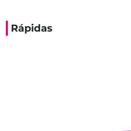
Rápidas
Entrevista do programa Hoje em Dia da
Record, com a histórica nadadora paineirense
Nadir Taubert