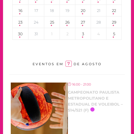
16
17
18
19
20
21
22
23
24
25
26
27
28
29
30
31
1
2
3
4
5
7
EVENTOS EM
DE AGOSTO
16:00 - 21:00
CAMPEONATO PAULISTA
METROPOLITANO E
ESTADUAL DE VOLEIBOL –
S14/S21 (F)