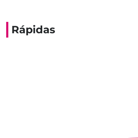
Rápidas
Entrevista do programa Hoje em Dia da
Record, com a histórica nadadora paineirense
Nadir Taubert