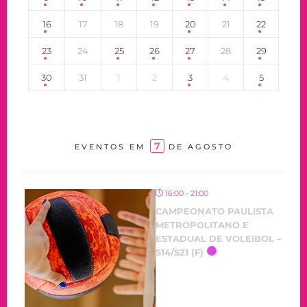
16
17
18
19
20
21
22
23
24
25
26
27
28
29
30
31
1
2
3
4
5
7
EVENTOS EM
DE AGOSTO
16:00 - 21:00
CAMPEONATO PAULISTA
METROPOLITANO E
ESTADUAL DE VOLEIBOL –
S14/S21 (F)