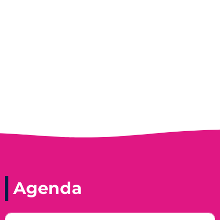
Entrevista do programa Hoje em Dia da
Record, com a histórica nadadora paineirense
Nadir Taubert
Agenda