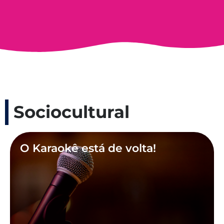
Sociocultural
O Karaokê está de volta!