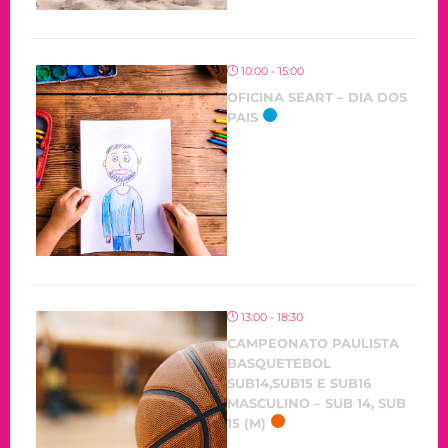
10:00 - 15:00
OFICINA SEART – DIA DOS
PAIS
13:00 - 18:30
CAMPEONATO PAULISTA
BASQUETEBOL
SUB14,SUB15 E SUB16
MASCULINO – SUB 14, SUB
15 (M)