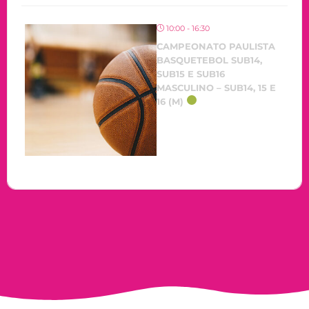
10:00 - 16:30
CAMPEONATO PAULISTA
BASQUETEBOL SUB14,
SUB15 E SUB16
MASCULINO – SUB14, 15 E
16 (M)