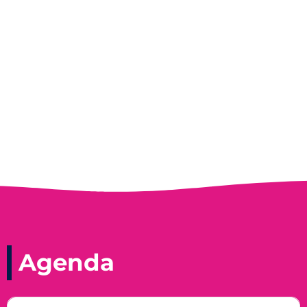
Entrevista do programa Hoje em Dia da
Record, com a histórica nadadora paineirense
Nadir Taubert
Agenda