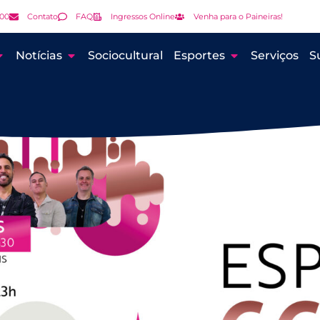
000
Contato
FAQ
Ingressos Online
Venha para o Paineiras!
Notícias
Sociocultural
Esportes
Serviços
S