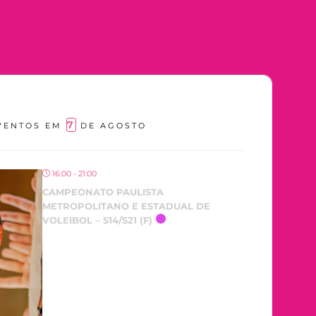
7
VENTOS EM
DE AGOSTO
16:00 - 21:00
CAMPEONATO PAULISTA
METROPOLITANO E ESTADUAL DE
VOLEIBOL – S14/S21 (F)