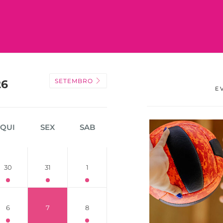
SETEMBRO
26
E
QUI
SEX
SAB
30
31
1
6
7
8