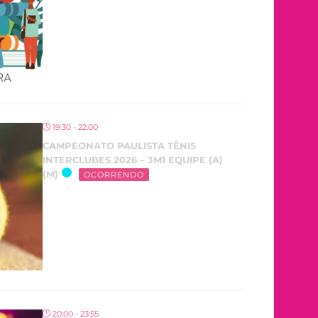
19:30 - 22:00
CAMPEONATO PAULISTA TÊNIS
INTERCLUBES 2026 – 3M1 EQUIPE (A)
(M)
OCORRENDO
20:00 - 23:55