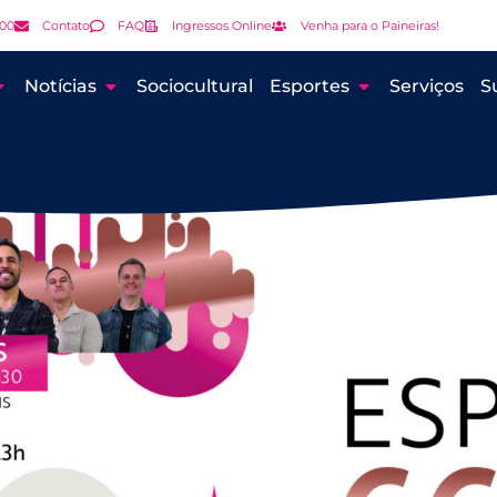
000
Contato
FAQ
Ingressos Online
Venha para o Paineiras!
Notícias
Sociocultural
Esportes
Serviços
S