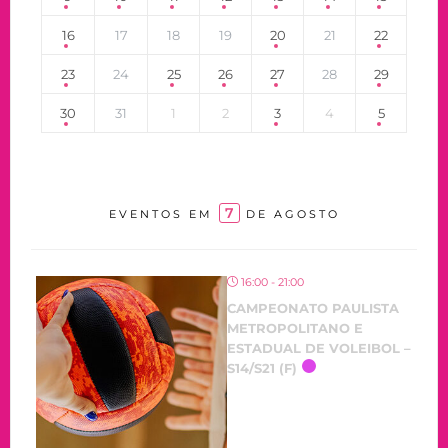
16
17
18
19
20
21
22
23
24
25
26
27
28
29
30
31
1
2
3
4
5
7
EVENTOS EM
DE AGOSTO
16:00 - 21:00
CAMPEONATO PAULISTA
METROPOLITANO E
ESTADUAL DE VOLEIBOL –
S14/S21 (F)