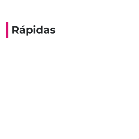
Rápidas
Entrevista do programa Hoje em Dia da
Record, com a histórica nadadora paineirense
Nadir Taubert