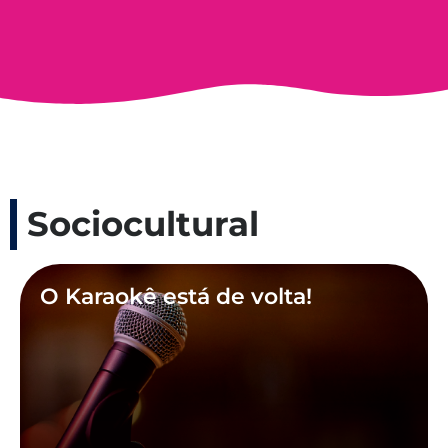
Sociocultural
O Karaokê está de volta!