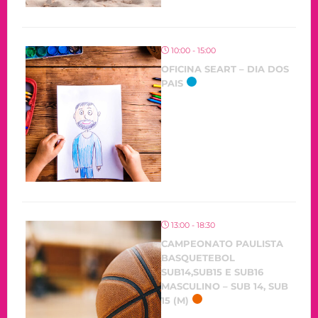
10:00 - 15:00
OFICINA SEART – DIA DOS
PAIS
13:00 - 18:30
CAMPEONATO PAULISTA
BASQUETEBOL
SUB14,SUB15 E SUB16
MASCULINO – SUB 14, SUB
15 (M)