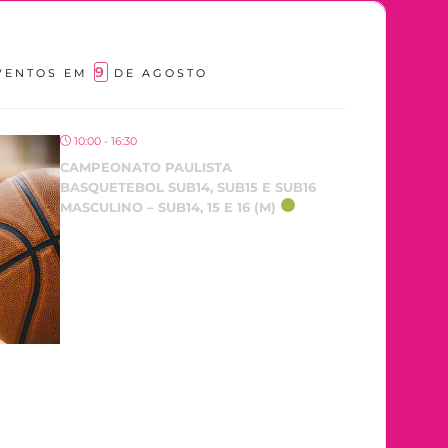
9
VENTOS EM
DE AGOSTO
10:00 - 16:30
CAMPEONATO PAULISTA
BASQUETEBOL SUB14, SUB15 E SUB16
MASCULINO – SUB14, 15 E 16 (M)