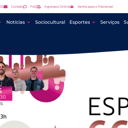
000
Contato
FAQ
Ingressos Online
Venha para o Paineiras!
Notícias
Sociocultural
Esportes
Serviços
S