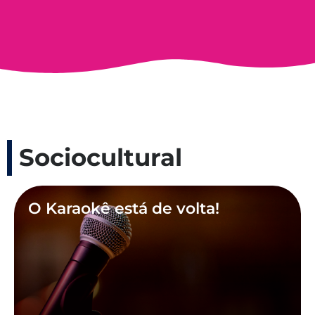
Sociocultural
O Karaokê está de volta!