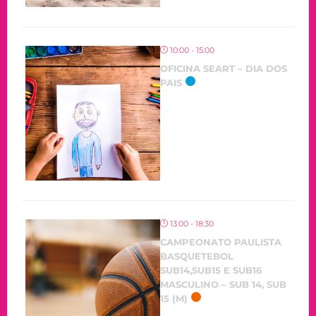
10:00 - 15:00
OFICINA SEART – DIA DOS
PAIS
13:00 - 18:30
CAMPEONATO PAULISTA
BASQUETEBOL
SUB14,SUB15 E SUB16
MASCULINO – SUB 14, SUB
15 (M)