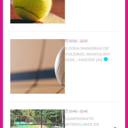
20:30 - 22:30
II COPA PAINEIRAS DE
VOLEIBOL MASCULINO
2026 – MASTER (M)
20:45 - 22:45
CAMPEONATO
INTERCLUBES DE