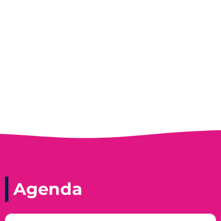
Entrevista do programa Hoje em Dia da
Record, com a histórica nadadora paineirense
Nadir Taubert
Agenda