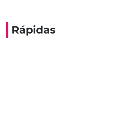
Rápidas
Entrevista do programa Hoje em Dia da
Record, com a histórica nadadora paineirense
Nadir Taubert