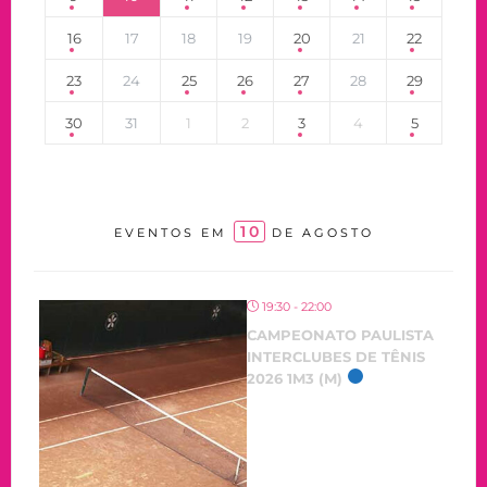
16
17
18
19
20
21
22
23
24
25
26
27
28
29
30
31
1
2
3
4
5
10
EVENTOS EM
DE AGOSTO
19:30 - 22:00
CAMPEONATO PAULISTA
INTERCLUBES DE TÊNIS
2026 1M3 (M)