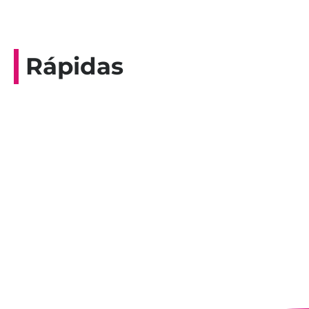
Rápidas
Entrevista do programa Hoje em Dia da
Record, com a histórica nadadora paineirense
Nadir Taubert