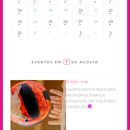
16
17
18
19
20
21
22
23
24
25
26
27
28
29
30
31
1
2
3
4
5
7
EVENTOS EM
DE AGOSTO
16:00 - 21:00
CAMPEONATO PAULISTA
METROPOLITANO E
ESTADUAL DE VOLEIBOL –
S14/S21 (F)