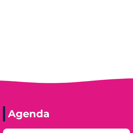
Entrevista do programa Hoje em Dia da
Record, com a histórica nadadora paineirense
Nadir Taubert
Agenda