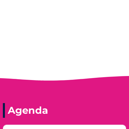
Entrevista do programa Hoje em Dia da
Record, com a histórica nadadora paineirense
Nadir Taubert
Agenda