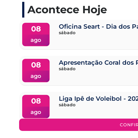
Acontece Hoje
Oficina Seart - Dia dos P
08
sábado
ago
Apresentação Coral dos 
08
sábado
ago
Liga Ipê de Voleibol - 20
08
sábado
ago
CONFI