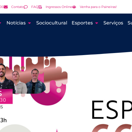
000
Contato
FAQ
Ingressos Online
Venha para o Paineiras!
Notícias
Sociocultural
Esportes
Serviços
S