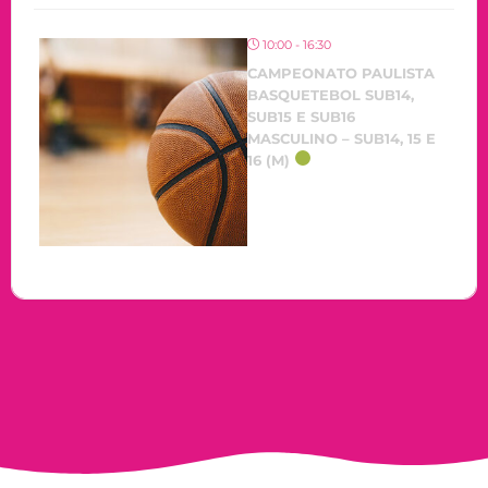
10:00 - 16:30
CAMPEONATO PAULISTA
BASQUETEBOL SUB14,
SUB15 E SUB16
MASCULINO – SUB14, 15 E
16 (M)