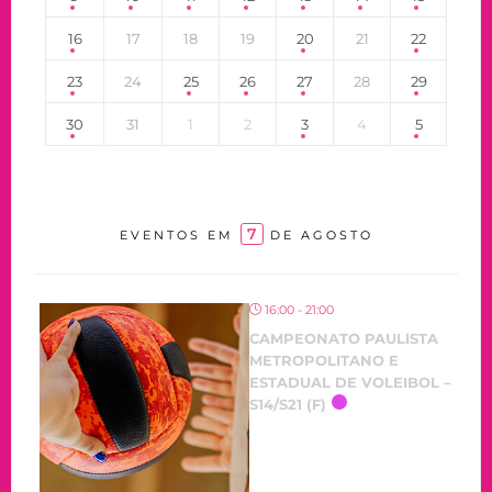
16
17
18
19
20
21
22
23
24
25
26
27
28
29
30
31
1
2
3
4
5
7
EVENTOS EM
DE AGOSTO
16:00 - 21:00
CAMPEONATO PAULISTA
METROPOLITANO E
ESTADUAL DE VOLEIBOL –
S14/S21 (F)