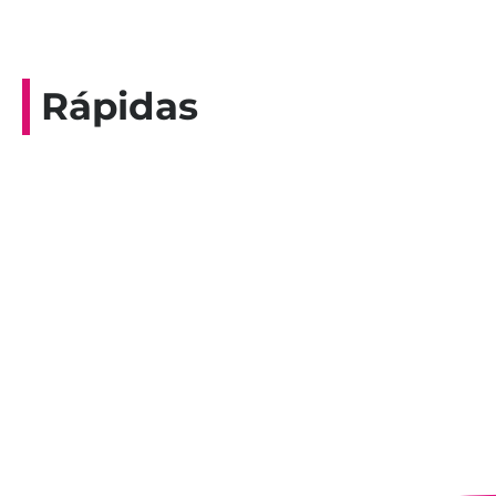
Rápidas
Entrevista do programa Hoje em Dia da
Record, com a histórica nadadora paineirense
Nadir Taubert