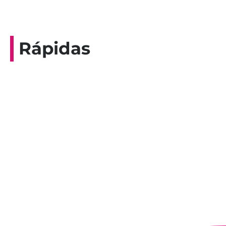
Rápidas
Entrevista do programa Hoje em Dia da
Record, com a histórica nadadora paineirense
Nadir Taubert