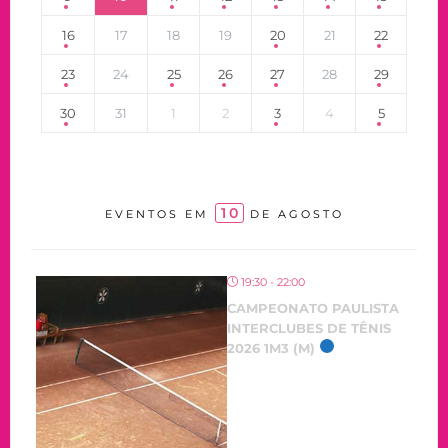
16
17
18
19
20
21
22
23
24
25
26
27
28
29
30
31
1
2
3
4
5
10
EVENTOS EM
DE AGOSTO
19:30 - 22:00
CAMPEONATO PAULISTA
INTERCLUBES DE TÊNIS
2026 1M3 (M)