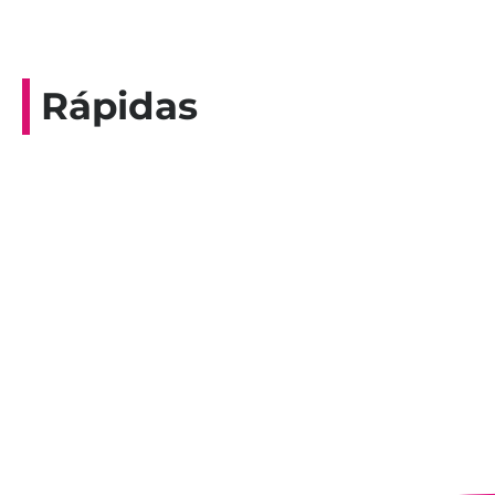
Rápidas
Entrevista do programa Hoje em Dia da
Record, com a histórica nadadora paineirense
Nadir Taubert