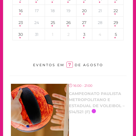
16
17
18
19
20
21
22
23
24
25
26
27
28
29
30
31
1
2
3
4
5
7
EVENTOS EM
DE AGOSTO
16:00 - 21:00
CAMPEONATO PAULISTA
METROPOLITANO E
ESTADUAL DE VOLEIBOL –
S14/S21 (F)
OCORRENDO