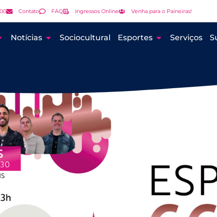
000
Contato
FAQ
Ingressos Online
Venha para o Paineiras!
Notícias
Sociocultural
Esportes
Serviços
S