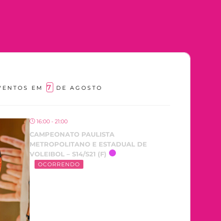
7
VENTOS EM
DE AGOSTO
16:00 - 21:00
CAMPEONATO PAULISTA
METROPOLITANO E ESTADUAL DE
VOLEIBOL – S14/S21 (F)
OCORRENDO