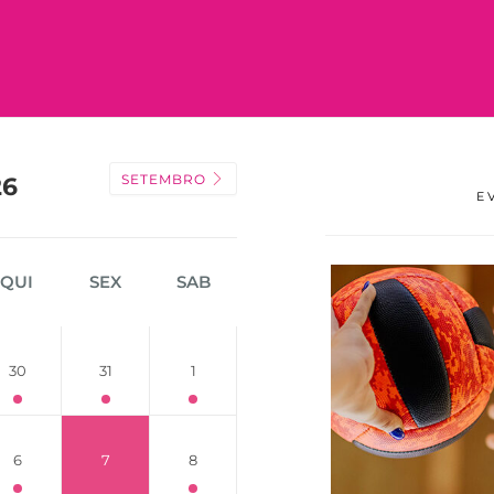
SETEMBRO
26
E
QUI
SEX
SAB
30
31
1
6
7
8