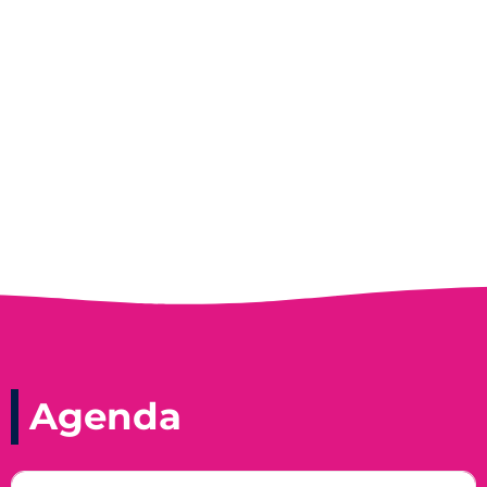
Entrevista do programa Hoje em Dia da
Record, com a histórica nadadora paineirense
Nadir Taubert
Agenda