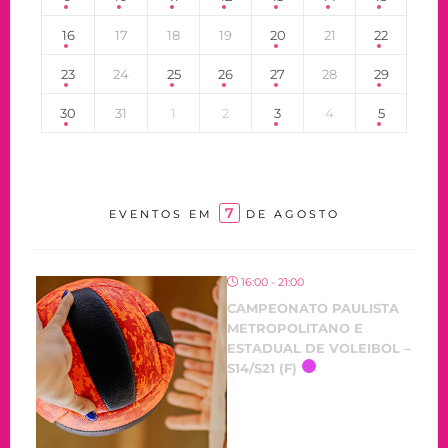
16
17
18
19
20
21
22
23
24
25
26
27
28
29
30
31
1
2
3
4
5
7
EVENTOS EM
DE AGOSTO
16:00 - 21:00
CAMPEONATO PAULISTA
METROPOLITANO E
ESTADUAL DE VOLEIBOL –
S14/S21 (F)