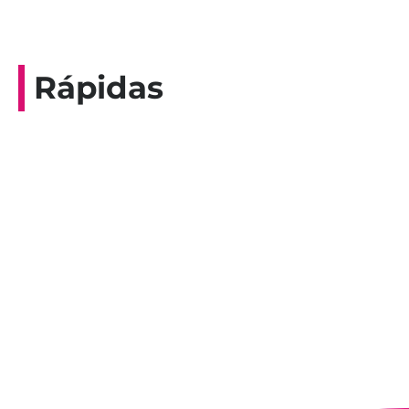
Rápidas
Entrevista do programa Hoje em Dia da
Record, com a histórica nadadora paineirense
Nadir Taubert